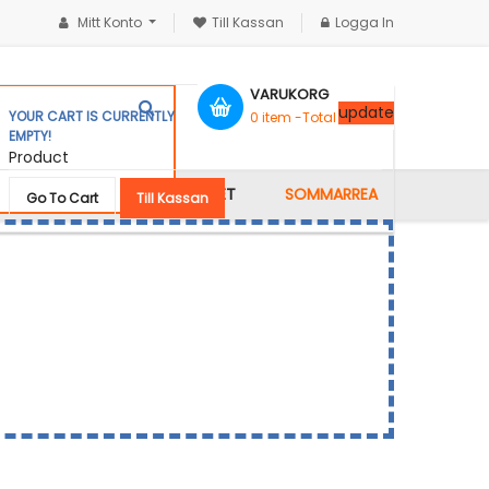
Mitt Konto
Till Kassan
Logga In
VARUKORG
update
YOUR CART IS CURRENTLY
0
item -
Total :
0,00 kr
EMPTY!
Product
KONTAKTA OSS
GALLERIET
SOMMARREA
Go To Cart
Till Kassan