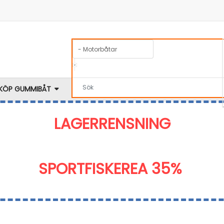
KÖP GUMMIBÅT
TILLBEHÖR
BRA ATT VETA
KATALOG
LAGERRENSNING
SPORTFISKEREA 35%