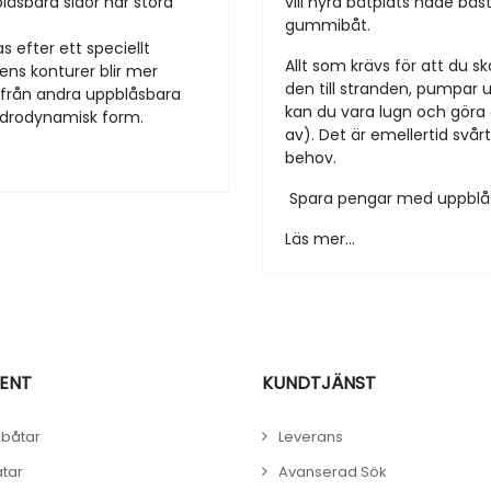
åsbara sidor har stora
vill hyra båtplats hade bäs
gummibåt.
as efter ett speciellt
Allt som krävs för att du
ens konturer blir mer
den till stranden, pumpar 
d från andra uppblåsbara
kan du vara lugn och göra d
drodynamisk form.
av). Det är emellertid svårt
behov.
Spara pengar med uppbl
Läs mer...
ENT
KUNDTJÄNST
båtar
Leverans
åtar
Avanserad Sök