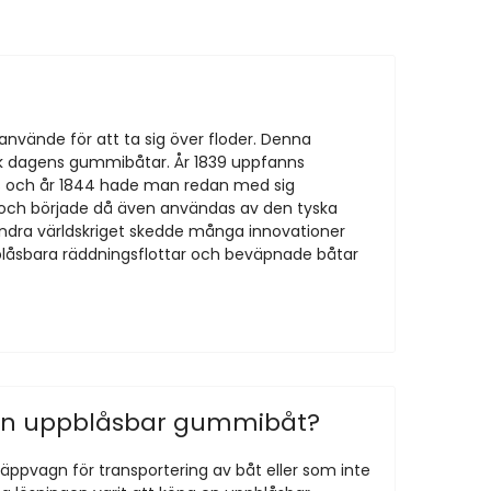
använde för att ta sig över floder. Denna
 lik dagens gummibåtar. År 1839 uppfanns
as och år 1844 hade man redan med sig
d och började då även användas av den tyska
ndra världskriget skedde många innovationer
blåsbara räddningsflottar och beväpnade båtar
 en uppblåsbar gummibåt?
 släppvagn för transportering av båt eller som inte