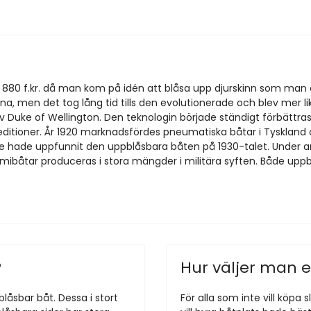
r 880 f.kr. då man kom på idén att blåsa upp djurskinn som man 
ina, men det tog lång tid tills den evolutionerade och blev mer
v Duke of Wellington. Den teknologin började ständigt förbättr
peditioner. År 1920 marknadsfördes pneumatiska båtar i Tysklan
e hade uppfunnit den uppblåsbara båten på 1930-talet. Under a
båtar produceras i stora mängder i militära syften. Både upp
?
Hur väljer man
låsbar båt. Dessa i stort
För alla som inte vill köpa