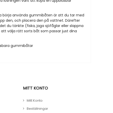
ta lösningen varit att köpa en uppblåsbar
 ska börja använda gummibåten är att du tar med
upp den, och placera den på vattnet. Därefter
et du tänkte (fiska, jaga sjöfåglar eller slappna
 att välja rätt sorts båt som passar just dina
åsbara gummibåtar
MITT KONTO
Mitt Konto
Beställningar