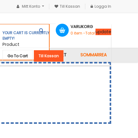
Mitt Konto
Till Kassan
Logga In
VARUKORG
update
YOUR CART IS CURRENTLY
0
item -
Total :
0,00 kr
EMPTY!
Product
KONTAKTA OSS
GALLERIET
SOMMARREA
Go To Cart
Till Kassan