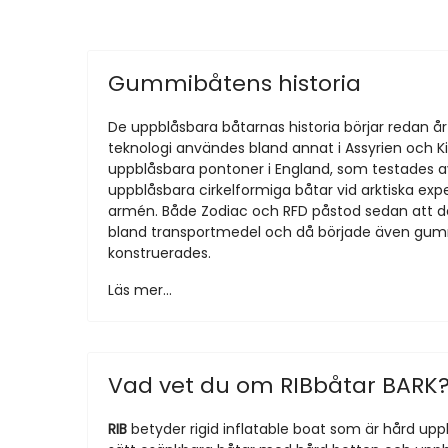
Gummibåtens historia
De uppblåsbara båtarnas historia börjar redan å
teknologi användes bland annat i Assyrien och K
uppblåsbara pontoner i England, som testades a
uppblåsbara cirkelformiga båtar vid arktiska ex
armén. Både Zodiac och RFD påstod sedan att d
bland transportmedel och då började även gummi
konstruerades.
Läs mer...
Vad vet du om RIBbåtar BARK
RIB
betyder rigid inflatable boat som är hård uppb