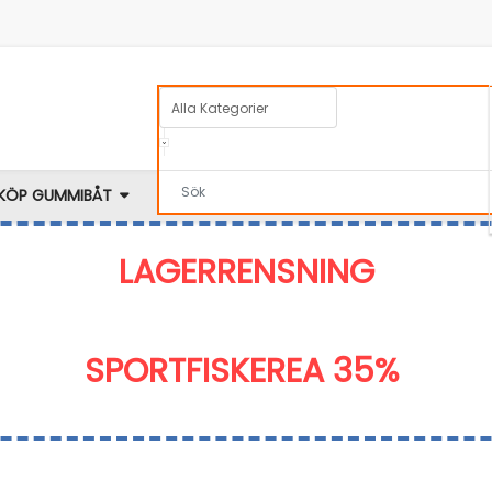
KÖP GUMMIBÅT
TILLBEHÖR
BRA ATT VETA
KATALOG
LAGERRENSNING
SPORTFISKEREA 35%