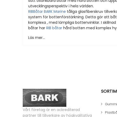
sätt osänkbara båtar med hård botten och uppbl
utvecklingsperspektiv i hela världen.
RIBBåtar BARK Marine
tåliga glasfiberskruv tillverk
system för bottenförstärkning. Detta gör att båt
komplexa , med lämpliga bottenvinklar. I skillna
båtar har
RIB båtar
hård botten med komplex hy
Läs mer...
SORTIM
Gummi
Vårt företag är en ackrediterad
Plastb
partner till tillverkare av högkvalitativa