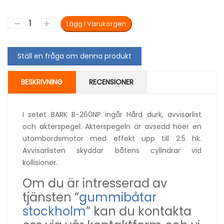
Ställ en fråga om denna produkt
BESKRIVNING
RECENSIONER
I setet BARK B-260NP ingår Hård durk, avvisarlist
och akterspegel. Akterspegeln är avsedd höer en
utombordsmotor med effekt upp till 2.5 hk.
Avvisarlisten skyddar båtens cylindrar vid
kollisioner.
Om du är intresserad av
tjänsten ”
gummibåtar
stockholm
” kan du kontakta