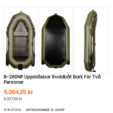
B-260NP Uppblåsbar Roddbåt Bark För Två
Personer
5.364,25 kr
6.237,50 kr
IN STOCK
ARTIKELNUMMER
: B-260NP