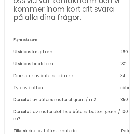
oss via vår kontaktform och vi
kommer inom kort att svara
på alla dina frågor.
Egenskaper
Utsidans längd cm
260
Utsidans bredd cm
130
Diameter av båtens sida cm
34
Typ av botten
ribbdä
Densitet av båtens material gram / m2
850
Densitet av materialet hos båtens botten gram /
1100
m2
Tillverkning av båtens material
Tyskla