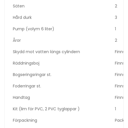
Säten
2
Hård durk
3
Pump (volym 6 liter)
1
Åror
2
Skydd mot vatten längs cylindern
Finns e
Räddningsboj
Finns
Bogseringsringar st.
Finns
Foderringar st.
Finns
Handtag
Finns
Kit (lim för PVC, 2 PVC tyglappar )
1
Förpackning
Packv