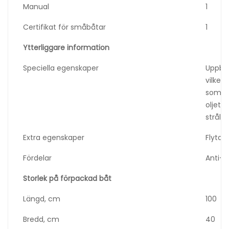
Manual
1
Certifikat för småbåtar
1
Ytterliggare information
Speciella egenskaper
Uppbl
vilket
som b
oljet
strålni
Extra egenskaper
Flytan
Fördelar
Anti-h
Storlek på
förpackad båt
Längd, cm
100
Bredd, cm
40