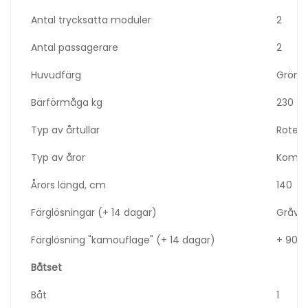
Antal trycksatta moduler
2
Antal passagerare
2
Huvudfärg
Grön
Bärförmåga kg
230
Typ av årtullar
Rotera
Typ av åror
Kombin
Årors längd, cm
140
Färglösningar (+ 14 dagar)
Gråvit,
Färglösning "kamouflage" (+ 14 dagar)
+ 900 
Båtset
Båt
1