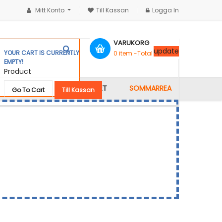
Mitt Konto
Till Kassan
Logga In
VARUKORG
update
YOUR CART IS CURRENTLY
0
item -
Total :
0,00 kr
EMPTY!
Product
KONTAKTA OSS
GALLERIET
SOMMARREA
Go To Cart
Till Kassan